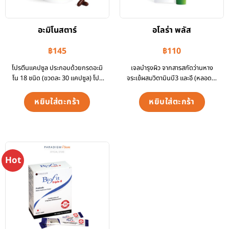
อะมิโนสตาร์
อโลร่า พลัส
฿
145
฿
110
โปรตีนแคปซูล ประกอบด้วยกรดอะมิ
เจลบำรุงผิว จากสารสกัดว่านหาง
โน 18 ชนิด (ขวดละ 30 แคปซูล) โปร
จระเข้ผสมวิตามินบี3 และอี (หลอดละ
ตีนแคปซู…
30 กรัม…
หยิบใส่ตะกร้า
หยิบใส่ตะกร้า
Hot