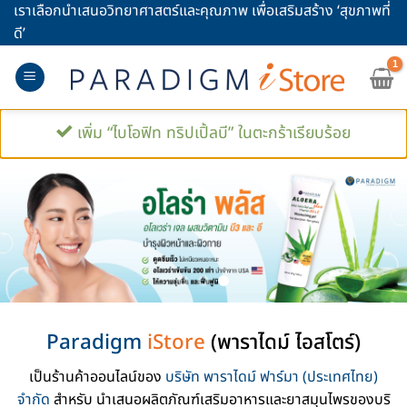
Skip
เราเลือกนำเสนอวิทยาศาสตร์และคุณภาพ เพื่อเสริมสร้าง ‘สุขภาพที่
to
ดี’
content
เพิ่ม “ไบโอฟิท ทริปเปิ้ลบี” ในตะกร้าเรียบร้อย
Paradigm
iStore
(พาราไดม์ ไอสโตร์)
เป็นร้านค้าออนไลน์ของ
บริษัท พาราไดม์ ฟาร์มา (ประเทศไทย)
จำกัด
สำหรับ นำเสนอผลิตภัณฑ์เสริมอาหารและยาสมุนไพรของบริ