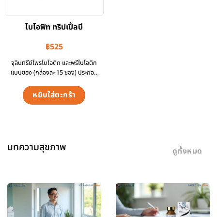
ไบโอฟิท ทริปเปิ้ลบี
฿
525
จุลินทรีย์โพรไบโอติก และพรีไบโอติก
แบบซอง (กล่องละ 15 ซอง) ประกอบ
ด้วยจุ…
หยิบใส่ตะกร้า
บทความสุขภาพ
ดูทั้งหมด