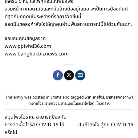
ให้ครบ 5 หมู่ และพักผ่อนให้เพียงพอ
สวมหน้ากากอนามัยและหมั่นล้างมืออยู่เสมอ จะเป็นการป้องกันดี
ที่สุดกับทุกคนในระหว่างที่รอการวัคซีนนี้
แอดมินขอส่งกำลังใจให้ทุกคนผ่านพ้นสถานการณ์นี้ไปด้วยกันนะคะ
ขอขอบคุณข้อมูลจาก
www.pptvhd36.com
www.bangkokbiznews.com
This entry was posted in
ข่าวสาร
and tagged
ฟ้าทะลายโจร
,
ยาสารสกัดจากฟ้า
ทะลายโจร
,
ราชกิจจา
,
สารแอนโดรกราโฟไลด์
,
โควิด19
.
สมุนไพรโบราณ สามารถป้องกัน
การติดเชื้อไวรัส COVID-19 ได้
ปันกำลังใจ สู้ภัย COVID-19
หรือไม่