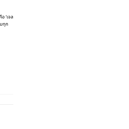
คือ ‘เจล
ับทุก