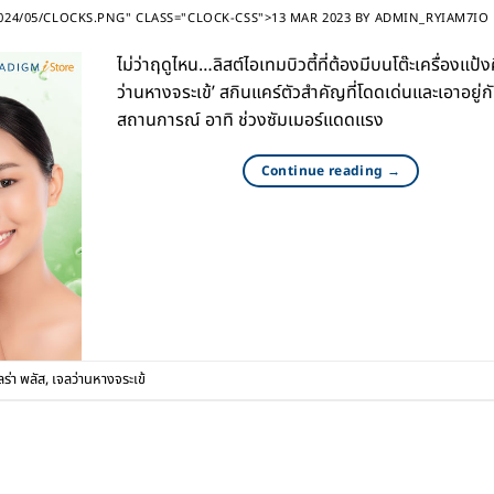
24/05/CLOCKS.PNG" CLASS="CLOCK-CSS">13 MAR 2023
BY
ADMIN_RYIAM7IO
ไม่ว่าฤดูไหน…ลิสต์ไอเทมบิวตี้ที่ต้องมีบนโต๊ะเครื่องแป้ง
ว่านหางจระเข้’ สกินแคร์ตัวสำคัญที่โดดเด่นและเอาอยู่ก
สถานการณ์ อาทิ ช่วงซัมเมอร์แดดแรง
Continue reading
→
ลร่า พลัส
,
เจลว่านหางจระเข้