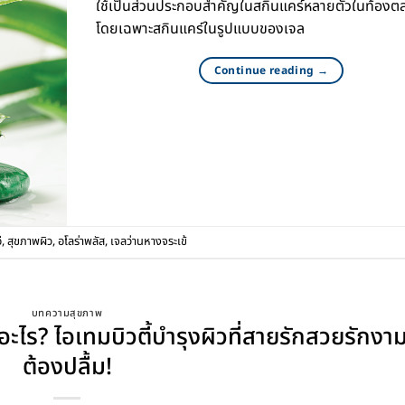
ใช้เป็นส่วนประกอบสำคัญในสกินแคร์หลายตัวในท้องต
โดยเฉพาะสกินแคร์ในรูปแบบของเจล
Continue reading
→
ี
,
สุขภาพผิว
,
อโลร่าพลัส
,
เจลว่านหางจระเข้
บทความสุขภาพ
อะไร? ไอเทมบิวตี้บำรุงผิวที่สายรักสวยรักงา
ต้องปลื้ม!