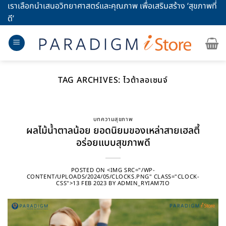
Skip
เราเลือกนำเสนอวิทยาศาสตร์และคุณภาพ เพื่อเสริมสร้าง ‘สุขภาพที่
to
ดี’
content
TAG ARCHIVES:
ไวต้าลอเซนจ์
บทความสุขภาพ
ผลไม้น้ำตาลน้อย ยอดนิยมของเหล่าสายเฮลตี้
อร่อยแบบสุขภาพดี
POSTED ON
<IMG SRC="/WP-
CONTENT/UPLOADS/2024/05/CLOCKS.PNG" CLASS="CLOCK-
CSS">13 FEB 2023
BY
ADMIN_RYIAM7IO