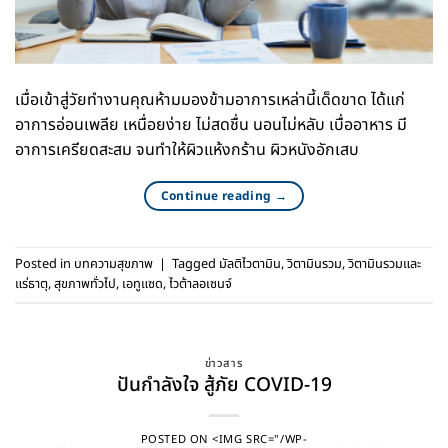
เมื่อเข้าสู่วัยทำงานคุณห้ามมองข้ามอาการเหล่านี้เด็ดขาด ได้แก่
อาการอ่อนเพลีย เหนื่อยง่าย ไม่สดชื่น นอนไม่หลับ เบื่ออาหาร มี
อาการเครียดสะสม จนทำให้ผิวแห้งกร้าน ผิวหนังอักเสบ
Continue reading
→
Posted in
บทความสุขภาพ
|
Tagged
มัลติไวตามิน
,
วิตามินรวม
,
วิตามินรวมและ
แร่ธาตุ
,
สุขภาพทั่วไป
,
เอทูแซด
,
ไวต้าลอเซนจ์
ข่าวสาร
ปันกำลังใจ สู้ภัย COVID-19
POSTED ON
<IMG SRC="/WP-