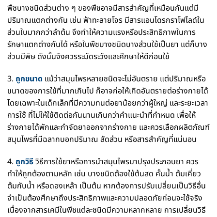
พืชบางชนิดส่วนต่าง ๆ ของพืชอาจมีสารสำคัญที่เหมือนกันแต่มี
ปริมาณแตกต่างกัน เช่น ฟ้าทะลายโจร มีสารแอนโดรกราโฟไลด์ใน
ส่วนใบมากกว่าลำต้น จึงทำให้ความแรงหรือประสิทธิภาพในการ
รักษาแตกต่างกันได้ หรือในพืชบางชนิดบางส่วนใช้เป็นยา แต่ก็บาง
ส่วนมีพิษ ดังนั้นจึงควรระมัดระวังและศึกษาให้ดีก่อนใช้
3.
ถูกขนาด
แม้ว่าสมุนไพรหลายชนิดจะไม่อันตราย แต่ปริมาณหรือ
ขนาดของการใช้ที่มากเกินไป ก็อาจก่อให้เกิดอันตรายต่อร่างกายได้
โดยเฉพาะในเด็กเล็กที่มีความทนต่อยาน้อยกว่าผู้ใหญ่ และระยะเวลา
การใช้ ที่ไม่ให้ใช้ติดต่อกันนานเกินกว่าคำแนะนำที่กำหนด เพื่อให้
ร่างกายได้พักและกำจัดยาออกจากร่างกาย และควรเลือกผลิตภัณฑ์
สมุนไพรที่มีฉลากบอกปริมาณ สัดส่วน หรือสารสำคัญที่แน่นอน
4.
ถูกวิธี
วิธีการใช้ยาหรือการนำสมุนไพรมาปรุงประกอบยา ควร
ทำให้ถูกต้องตามหลัก เช่น บางชนิดต้องใช้ต้นสด คั้นน้ำ ต้มเคี่ยว
ต้มกับน้ำ หรือดองเหล้า เป็นต้น หากต้องการปรับเปลี่ยนเป็นวิธีอื่น
จำเป็นต้องศึกษาถึงประสิทธิภาพและความปลอดภัยก่อนจะใช้จริง
เนื่องจากสารเคมีในพืชแต่ละชนิดมีความหลากหลาย การเปลี่ยนวิธี