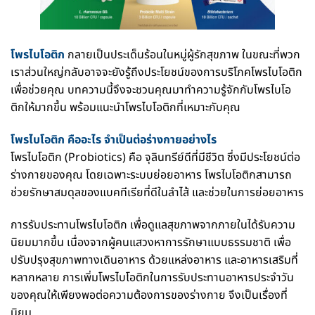
โพรไบโอติก
กลายเป็นประเด็นร้อนในหมู่ผู้รักสุขภาพ ในขณะที่พวก
เราส่วนใหญ่กลับอาจจะยังรู้ถึงประโยชน์ของการบริโภคโพรไบโอติก
เพื่อช่วยคุณ
บทความนี้จึงจะชวนคุณมาทำความรู้จักกับโพรไบโอ
ติกให้มากขึ้น พร้อมแนะนำโพรไบโอติกที่เหมาะกับคุณ
โพรไบโอติก คืออะไร จำเป็นต่อร่างกายอย่างไร
โพรไบโอติก (Probiotics) คือ จุลินทรีย์ดีที่มีชีวิต ซึ่งมีประโยชน์ต่อ
ร่างกายของคุณ โดยเฉพาะระบบย่อยอาหาร โพรไบโอติกสามารถ
ช่วยรักษาสมดุลของแบคทีเรียที่ดีในลำไส้ และช่วยในการย่อยอาหาร
การรับประทานโพรไบโอติก เพื่อดูแลสุขภาพจากภายในได้รับความ
นิยมมากขึ้น เนื่องจากผู้คนแสวงหาการรักษาแบบธรรมชาติ เพื่อ
ปรับปรุงสุขภาพทางเดินอาหาร ด้วยแหล่งอาหาร และอาหารเสริมที่
หลากหลาย การเพิ่มโพรไบโอติกในการรับประทานอาหารประจำวัน
ของคุณให้เพียงพอต่อความต้องการของร่างกาย จึงเป็นเรื่องที่
นิยม