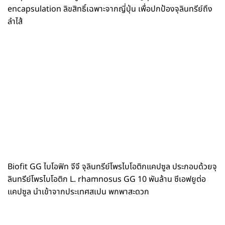
encapsulation ลิขสิทธิ์เฉพาะจากญี่ปุ่น เพื่อปกป้องจุลินทรีย์ถึง
ลำไส้
Biofit GG ไบโอฟิท จีจี จุลินทรีย์โพรไบโอติกแคปซูล ประกอบด้วยจุ
ลินทรีย์โพรไบโอติก L. rhamnosus GG 10 พันล้าน ซีเอฟยูต่อ
แคปซูล นำเข้าจากประเทศสเปน พกพาสะดวก