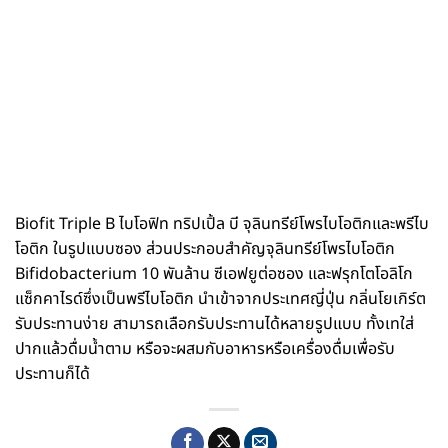
Biofit Triple B ไบโอฟิท ทริปเปิ้ล บี จุลินทรีย์โพรไบโอติกและพรีไบ
โอติก ในรูปแบบซอง ส่วนประกอบสำคัญจุลินทรีย์โพรไบโอติก
Bifidobacterium 10 พันล้าน ซีเอฟยูต่อซอง และฟรุกโตโอลิโก
แซ็กคาไรด์ซึ่งเป็นพรีไบโอติก นำเข้าจากประเทศญี่ปุ่น กลิ่นโยเกิร์ต
รับประทานง่าย สามารถเลือกรับประทานได้หลายรูปแบบ ทั้งเทใส่
ปากแล้วดื่มน้ำตาม หรือจะผสมกับอาหารหรือเครื่องดื่มเพื่อรับ
ประทานก็ได้