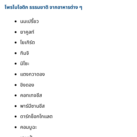
โพรไบโอติก ธรรมชาติ จากอาหารต่าง ๆ
นมเปรี้ยว
ยาคูลท์
โยเกิร์ต
กิมจิ
มิโซะ
แตงกวาดอง
ขิงดอง
คอทเทจชีส
พาร์มีซานชีส
ดาร์กช็อกโกแลต
คอมบูฉะ