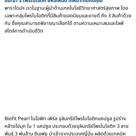
แนะนำ 3 โพรไบโอติก ยี่ห้อไหนดี ที่เหมาะกับกับคุณ
พาราไดม์ฯ เราในฐานะผู้นำด้านเทคโนโลยีวิทยาศาสตร์สุขภาพ โดย
เฉพาะกลุ่มโพรไบโอติกที่มีสินค้ายอดนิยมและขายดี ถึง 3 สินค้าด้วย
กัน ซึ่งคุณสามารถพิจารณาเลือกได้ ตามความเหมาะสมและไลฟ์
สไตล์การดำเนินชีวิต
Biofit Pearl ไบโอฟิท เพิร์ล จุลินทรีย์โพรไบโอติกแคปซูล รูปร่าง
คล้ายไข่มุก ใน 1 แคปซูล ประกอบด้วยจุลินทรีย์โพรไบโอติก 3 สาย
พันธุ์ 3 พันล้าน ซีเอฟยู นำเข้าจากประเทศญี่ปุ่น ผลิตด้วยเทคนิค