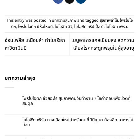
This entry was posted in
บทความสุขภาพ
and tagged
สุขภาพลำไส้
,
โพรไบโอ
ติก
,
โพรไบโอติก ยี่ห้อไหนดี
,
ไบโอฟิท จีจี
,
ไบโอฟิท ทริปเปิ้ล บี
,
ไบโอฟิท เพิร์ล
.
อ่อนเพลีย เหนื่อยล้า ทำไมเรียก
เมนูอาหารแคลเซียมสูง ลดความ
หาวิตามินบี
เสี่ยงโรคกระดูกพรุนในผู้สูงอายุ
บทความล่าสุด
โพรไบโอติก ช่วยอะไร สุขภาพคนวัยทำงาน ? ไขคำตอบเพื่อชีวิตที่
สมดุล
ไบโอฟิท เพิร์ล ทางเลือกใหม่สำหรับคนที่มีปัญหา ท้องอืด อาหารไม่
ย่อย