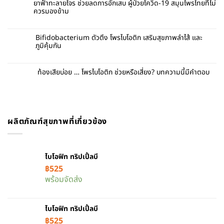
ยาฟ้าทะลายโจร ช่วยลดการอักเสบ ผู้ป่วยโควิด-19 สมุนไพรไทยที่ไม่
ควรมองข้าม
Bifidobacterium ตัวตึง โพรไบโอติก เสริมสุขภาพลำไส้ และ
ภูมิคุ้มกัน
ท้องเสียบ่อย … โพรไบโอติก ช่วยหรือเสี่ยง? บทความนี้มีคำตอบ
ผลิตภัณฑ์สุขภาพที่เกี่ยวข้อง
ไบโอฟิท ทริปเปิ้ลบี
฿
525
พร้อมจัดส่ง
ไบโอฟิท ทริปเปิ้ลบี
฿
525